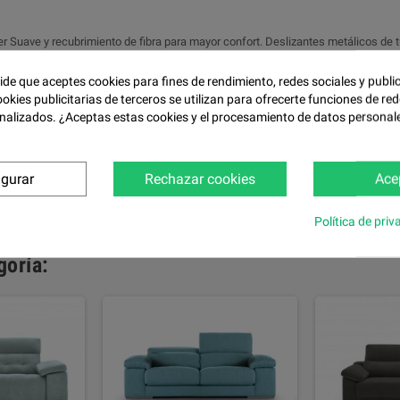
r Suave y recubrimiento de fibra para mayor confort. Deslizantes metálicos de 
pide que aceptes cookies para fines de rendimiento, redes sociales y publi
ookies publicitarias de terceros se utilizan para ofrecerte funciones de red
 brazos de fibra hueca siliconada virgen 100%, de alta calidad, NAN-YA. Ambos 
nalizados. ¿Aceptas estas cookies y el procesamiento de datos personal
0,5 cm, o metálicas de 12 cm, proporcionando una estética mayor. Sólo especif
igurar
Rechazar cookies
Ace
Política de priv
goría: