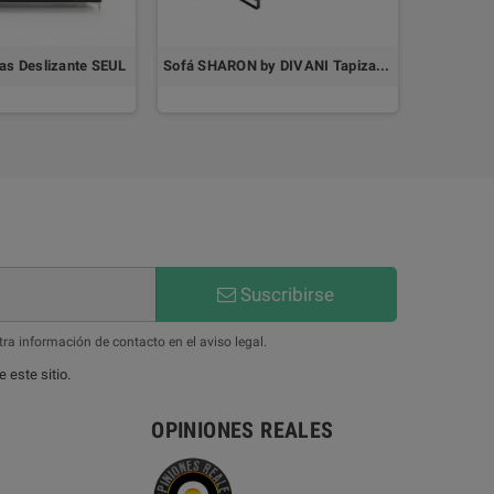
zas Deslizante SEUL
Sofá SHARON by DIVANI Tapizado Aquaclean® Antimanchas
Sofá 
Suscribirse
ra información de contacto en el aviso legal.
 este sitio.
OPINIONES REALES