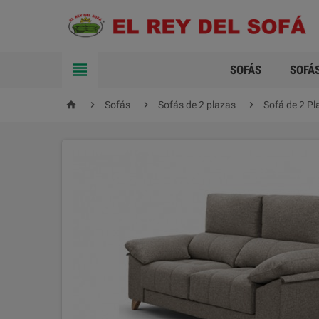

SOFÁS
SOFÁ




Sofás
Sofás de 2 plazas
Sofá de 2 P