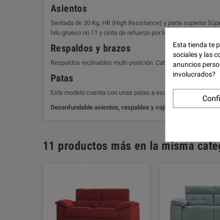
Asientos
Sentada de 30 Kg. HR (High Resistance) y parte superior Súpe
hilo grueso no 11 y cinta de refuerzo por la parte interior.
Esta tienda te 
Respaldos y brazos
sociales y las c
Respaldos reclinables multi-posición. Cabezales, riñoneras y
anuncios perso
involucrados?
Patas
Este modelo cuenta con unas patas a escoger, de madera de 1
Conf
Desenfundable asientos, respaldos y cojín del brazo.
11 productos más en la misma cate