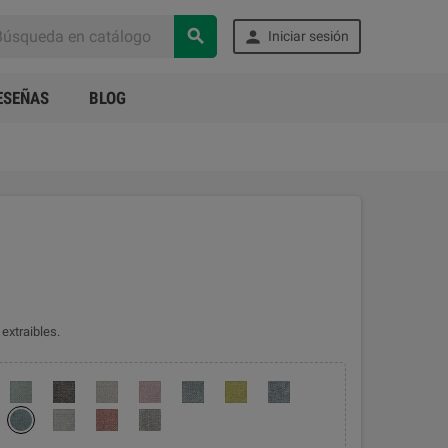


Iniciar sesión
ESEÑAS
BLOG
extraibles.