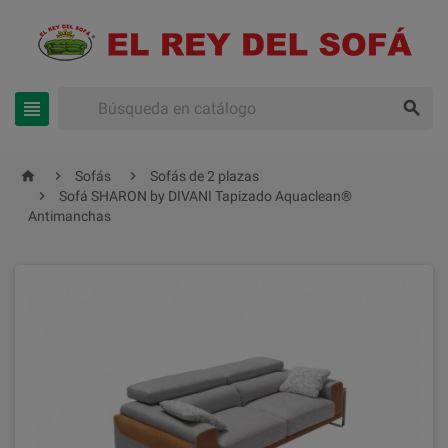





Sofás
Sofás de 2 plazas

Sofá SHARON by DIVANI Tapizado Aquaclean®
Antimanchas