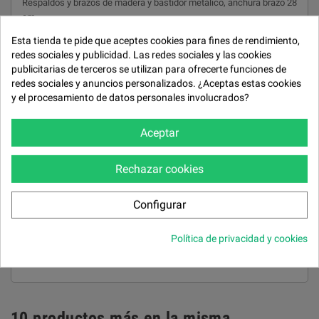
Respaldos y brazos de madera y bastidor metálico, anchura brazo 28
cm.
Recubrimiento
Esta tienda te pide que aceptes cookies para fines de rendimiento,
redes sociales y publicidad. Las redes sociales y las cookies
Espuma de poliuretano de 1,5 cm.
publicitarias de terceros se utilizan para ofrecerte funciones de
Almohadones asiento
redes sociales y anuncios personalizados. ¿Aceptas estas cookies
y el procesamiento de datos personales involucrados?
Asiento hr 30 kg. Parte superior doble, cojin 60 % viscoelástica y 40
% fibra.
Aceptar
Almohadones respaldo
Fibra de alta resistenia "ortifibre". Cojines de decoración en Tela
Rechazar cookies
Papillon FROCA.
Respaldos reclinable
Configurar
Cabezal metálico, altura cabezal abatido 70 cm.
Política de privacidad y cookies
Patas
Metálicas.
10 productos más en la misma