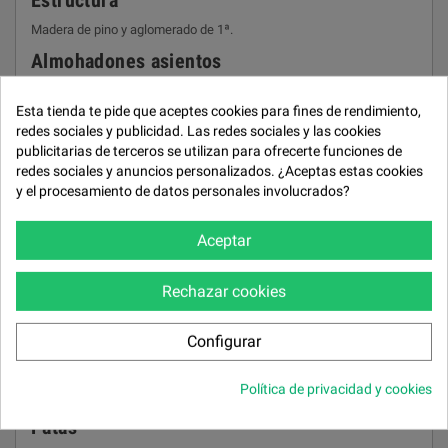
Estructura
Madera de pino y aglomerado de 1ª.
Almohadones asientos
Gomaespuma de 32 kg/m³ y bloque de muelles ensacados.
Esta tienda te pide que aceptes cookies para fines de rendimiento,
Almohadones respaldos
redes sociales y publicidad. Las redes sociales y las cookies
publicitarias de terceros se utilizan para ofrecerte funciones de
Fibra hueca garantizada.
redes sociales y anuncios personalizados. ¿Aceptas estas cookies
Almohadones brazos
y el procesamiento de datos personales involucrados?
Fibra hueca garantizada.
Aceptar
Cojines asiento
Deslizantes. Desenfundables.
Rechazar cookies
Respaldos
Fijos. Desenfundables.
Configurar
Brazos
Política de privacidad y cookies
Desenfundables.
Patas