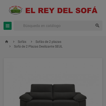





Sofás
Sofás de 2 plazas

Sofá de 2 Plazas Deslizante SEUL