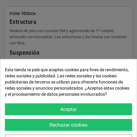
FICHA TÉCNICA
Estructura
Madera de pino con costado DM y aglomerado de 1ª calidad,
reforzado con escuadras. Las estructuras y los brazos van revestido
con fibra.
Suspensión
Bastidor de madera de pino con sistema muelle ZZ.
Esta tienda te pide que aceptes cookies para fines de rendimiento,
Mecanismos
redes sociales y publicidad. Las redes sociales y las cookies
Motor apertura máxima.
publicitarias de terceros se utilizan para ofrecerte funciones de
redes sociales y anuncios personalizados. ¿Aceptas estas cookies
Almohadones asiento
y el procesamiento de datos personales involucrados?
Núcleo de poliuretano 33kg + capa superior de 35 SS + Fibra hueca
siliconada.
Aceptar
Almohadones respaldo
Relleno de fibra hueca siliconada 100%, desenfundable
Rechazar cookies
individualmente.