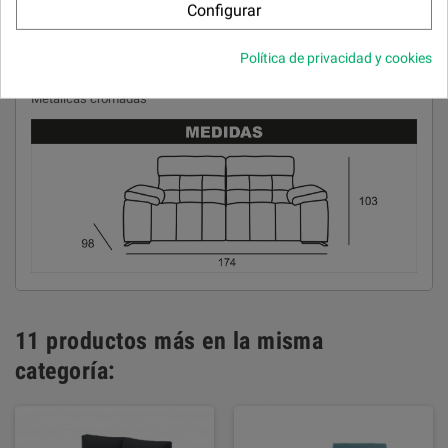
Brazos
Configurar
Núcleo de poliuretano súper suave recubierto de fibra.
Política de privacidad y cookies
Patas
Metálicas cromadas
11 productos más en la misma
categoría: