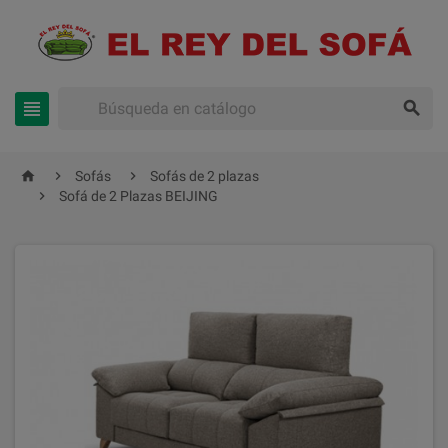





Sofás
Sofás de 2 plazas

Sofá de 2 Plazas BEIJING