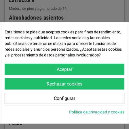
Estructura
Madera de pino y aglomerado de 1ª.
Almohadones asientos
Gomaespuma de 32 kg/m³ y bloque de muelles ensacados.
Esta tienda te pide que aceptes cookies para fines de rendimiento,
Almohadones respaldos
redes sociales y publicidad. Las redes sociales y las cookies
publicitarias de terceros se utilizan para ofrecerte funciones de
Fibra hueca garantizada.
redes sociales y anuncios personalizados. ¿Aceptas estas cookies
Almohadones brazos
y el procesamiento de datos personales involucrados?
Fibra hueca garantizada.
Aceptar
Cojines asiento
Deslizantes. Desenfundables.
Rechazar cookies
Respaldos
Fijos. Desenfundables.
Configurar
Brazos
Política de privacidad y cookies
Desenfundables.
Patas