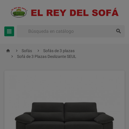





Sofás
Sofás de 3 plazas

Sofá de 3 Plazas Deslizante SEUL