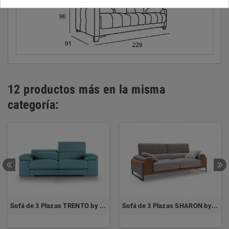
12 productos más en la misma
categoría:
Sofá de 3 Plazas TRENTO by DIVANI
Sofá de 3 Plazas SHARON by DIVANI