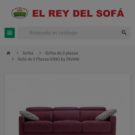





Sofás
Sofás de 3 plazas

Sofá de 3 Plazas GINO by DIVANI