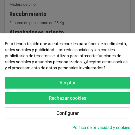
Madera de pino
Recubrimiento
Espuma de poliuretano de 25 Kg
Almohadones asiento
Asiento HR 30 Kg
Esta tienda te pide que aceptes cookies para fines de rendimiento,
redes sociales y publicidad. Las redes sociales y las cookies
Almohadones respaldo
publicitarias de terceros se utilizan para ofrecerte funciones de
Fibra alta resistencia “oftibre”
redes sociales y anuncios personalizados. ¿Aceptas estas cookies
y el procesamiento de datos personales involucrados?
Cojines asiento
Doble cojín 60% viscoelástica y 40% fibra
Aceptar
Respaldos
Reclinable, cabezal metálico
Rechazar cookies
Patas
Configurar
Metálicas
Política de privacidad y cookies