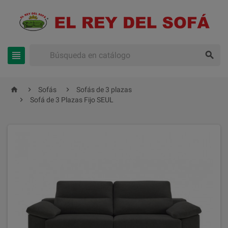





Sofás
Sofás de 3 plazas

Sofá de 3 Plazas Fijo SEUL