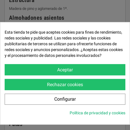
Estructura
Madera de pino y aglomerado de 1ª.
Almohadones asientos
Gomaespuma de 32 kg/m³ y bloque de muelles ensacados.
Esta tienda te pide que aceptes cookies para fines de rendimiento,
Almohadones respaldos
redes sociales y publicidad. Las redes sociales y las cookies
publicitarias de terceros se utilizan para ofrecerte funciones de
Fibra hueca garantizada.
redes sociales y anuncios personalizados. ¿Aceptas estas cookies
Almohadones brazos
y el procesamiento de datos personales involucrados?
Fibra hueca garantizada.
Aceptar
Cojines asiento
Fijos. Desenfundables.
Rechazar cookies
Respaldos
Fijos. Desenfundables.
Configurar
Brazos
Política de privacidad y cookies
Desenfundables.
Patas