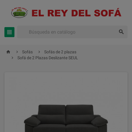





Sofás
Sofás de 2 plazas

Sofá de 2 Plazas Deslizante SEUL