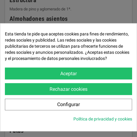
Estructura
Madera de pino y aglomerado de 1ª.
Almohadones asientos
Gomaespuma de 32 kg/m³ y bloque de muelles ensacados.
Esta tienda te pide que aceptes cookies para fines de rendimiento,
Almohadones respaldos
redes sociales y publicidad. Las redes sociales y las cookies
publicitarias de terceros se utilizan para ofrecerte funciones de
Fibra hueca garantizada.
redes sociales y anuncios personalizados. ¿Aceptas estas cookies
Almohadones brazos
y el procesamiento de datos personales involucrados?
Fibra hueca garantizada.
Aceptar
Cojines asiento
Deslizantes. Desenfundables.
Rechazar cookies
Respaldos
Fijos. Desenfundables.
Configurar
Brazos
Política de privacidad y cookies
Desenfundables.
Patas