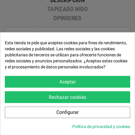
DESCRIPCIÓN
TAPIZADO NIDO
OPINIONES
FICHA TÉCNICA
Esta tienda te pide que aceptes cookies para fines de rendimiento,
Estructura
redes sociales y publicidad. Las redes sociales y las cookies
publicitarias de terceros se utilizan para ofrecerte funciones de
Madera de pino y tablero.
redes sociales y anuncios personalizados. ¿Aceptas estas cookies
Asientos
y el procesamiento de datos personales involucrados?
Mecanismo extraible con muelle carbono + cincha. Espuma de
poliuretano de 30 kg/m³ 30kg + Super Soft + Fibra 300g.
Aceptar
Respaldos
Rechazar cookies
Cincha 60 mm alta resistencia. Almohadas de reposacabezas en
espuma de Poliuretano 25kg/m³ + Super Soft + Fibra
300g. Almohadas de riñoneras en Fibra siliconada
Configurar
hueca. Reposacabezas reclinables multiposición.
Brazos
Política de privacidad y cookies
Espuma de Poliuretano 25kg/m³ + Fibra 300g.