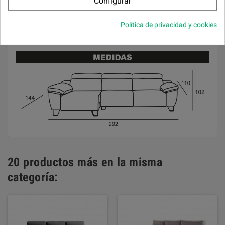
Configurar
facilidad. Fibra siliconada 100%.
Patas
Política de privacidad y cookies
Metálicas.
20 productos más en la misma
categoría: