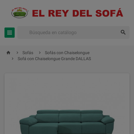





Sofás
Sofás con Chaiselongue

Sofá con Chaiselongue Grande DALLAS