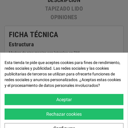
DESCRIPCIÓN
TAPIZADO LIDO
OPINIONES
FICHA TÉCNICA
Estructura
Madera de pino macizo con laterales en DM.
Asientos
Esta tienda te pide que aceptes cookies para fines de rendimiento,
redes sociales y publicidad. Las redes sociales y las cookies
Poliuretano de 30 Kg. Sentada suave. Desenfundable con facilidad.
publicitarias de terceros se utilizan para ofrecerte funciones de
Altura desde suelo 43 cm. Deslizante de arrastre convertible en
redes sociales y anuncios personalizados. ¿Aceptas estas cookies
cama.
y el procesamiento de datos personales involucrados?
Respaldos
Aceptar
Cabezal de goma espuma S.S. Riñonera de fibra siliconada 100%.
Desenfundable con facilidad.
Brazos
Rechazar cookies
Alturas: brazo sofá 56 cm / brazo divan 56 cm. Anchos: brazo sofá
26 cm / brazo divan 26 cm. Almohadas desenfundables con