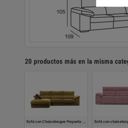
20 productos más en la misma cate
ue DENIA
Sofá con Chaiselongue Pequeña TORONTO