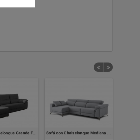
Sofá con Chaiselongue Grande FRANKFURT
Sofá con Chaiselongue Mediana DESCANSA by TOP TAPIZADOS