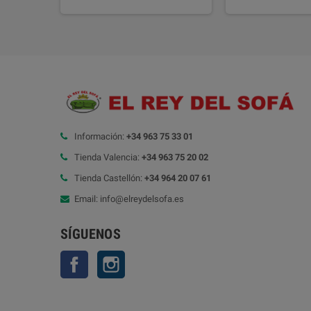
Información:
+34 963 75 33 01
Tienda Valencia:
+34 963 75 20 02
Tienda Castellón:
+34 964 20 07 61
Email: info@elreydelsofa.es
SÍGUENOS
Facebook
Instagram