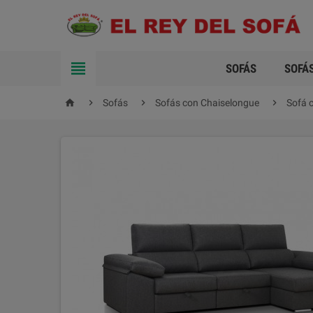

SOFÁS
SOFÁ




Sofás
Sofás con Chaiselongue
Sofá 