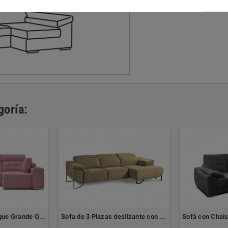
goría:
Sofá con chaiselongue Grande QUEEN by ACHE
Sofa de 3 Plazas deslizante con Chaiselongue BERLIN