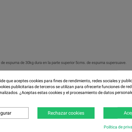
ior de espuma de 30kg dura en la parte superior 5cms. de espuma supersuave.
pide que aceptes cookies para fines de rendimiento, redes sociales y publi
s de fibra hueca siliconada virgen.
ookies publicitarias de terceros se utilizan para ofrecerte funciones de red
nalizados. ¿Aceptas estas cookies y el procesamiento de datos personal
igurar
Rechazar cookies
Ace
Política de priv