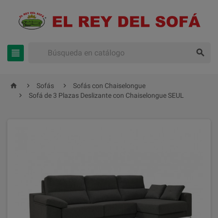





Sofás
Sofás con Chaiselongue

Sofá de 3 Plazas Deslizante con Chaiselongue SEUL