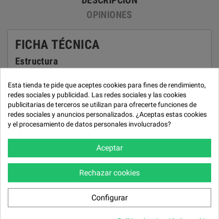
DESCRIPCIÓN
OPINIONES
FICHA TÉCNICA
Estructura
Madera de pino y aglomerado de 1ª.
Esta tienda te pide que aceptes cookies para fines de rendimiento,
Almohadones asientos
redes sociales y publicidad. Las redes sociales y las cookies
publicitarias de terceros se utilizan para ofrecerte funciones de
Gomaespuma de 32 kg/m³ y bloque de muelles ensacados.
redes sociales y anuncios personalizados. ¿Aceptas estas cookies
Almohadones respaldos
y el procesamiento de datos personales involucrados?
Fibra hueca garantizada.
Aceptar
Almohadones brazos
Fibra hueca garantizada.
Rechazar cookies
Cojines asiento
Deslizantes. Desenfundables.
Configurar
Respaldos