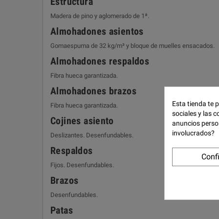
Estructura
Madera de pino y aglomerado de 1ª.
Almohadones asientos
Gomaespuma de 32 kg/m³ y bloque de muelles ensacados.
Almohadones respaldos
Fibra hueca garantizada.
Almohadones brazos
Esta tienda te 
Fibra hueca garantizada.
sociales y las c
Cojines asiento
anuncios perso
involucrados?
Deslizantes. Desenfundables.
Respaldos
Conf
Fijos. Desenfundables.
Brazos
Desenfundables.
Patas