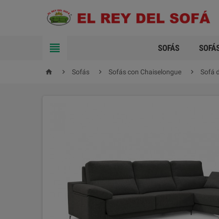

SOFÁS
SOFÁ




Sofás
Sofás con Chaiselongue
Sofá 