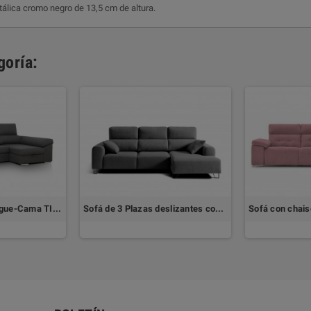
tálica cromo negro de 13,5 cm de altura.
goría:
Sofá con Chaiselongue-Cama TIANJIN
Sofá de 3 Plazas deslizantes con Chaiselongue SHANGHAI