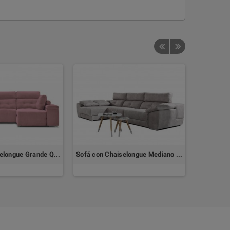
Sofá con chaiselongue Grande QUEEN by ACHE
Sofá con Chaiselongue Mediano SAO PAULO