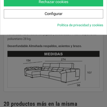
Rechazar cookies
Espuma de poliuretano 33 kg. HR BULTEX.
Brazo Chaiselongue
Configurar
Espuma de poliuretano 28 kg.
Política de privacidad y cookies
Brazo Almohada & Pouff
Almohada: fibra hueca conjugada y siliconada. / Pouff: espuma de
poliuretano 28 kg.
Desenfundable Almohada respaldos, asientos y brazo.
20 productos más en la misma