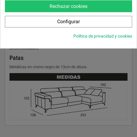
Cabezal y riñonera
Rechazar cookies
Goma 25 kg Super Suave.
Almohada brazo
Configurar
Goma 25 kg.
Política de privacidad y cookies
Almohada de respaldos,brazos y asientos
Desenfundables.
Patas
Metálicas en cromo negro de 13cm de altura.