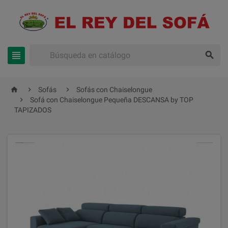





Sofás
Sofás con Chaiselongue

Sofá con Chaiselongue Pequeña DESCANSA by TOP
TAPIZADOS