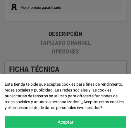
Mejor precio garantizado
DESCRIPCIÓN
TAPIZADO CHANNEL
OPINIONES
FICHA TÉCNICA
Estructura
Esta tienda te pide que aceptes cookies para fines de rendimiento,
Madera de pino y aglomerado de 1ª calidad.
redes sociales y publicidad. Las redes sociales y las cookies
publicitarias de terceros se utilizan para ofrecerte funciones de
Suspensión asiento
redes sociales y anuncios personalizados. ¿Aceptas estas cookies
Muelle zig-zag.
y el procesamiento de datos personales involucrados?
Almohadones asiento
Aceptar
Goma 32 kg. con muelle ensacado.