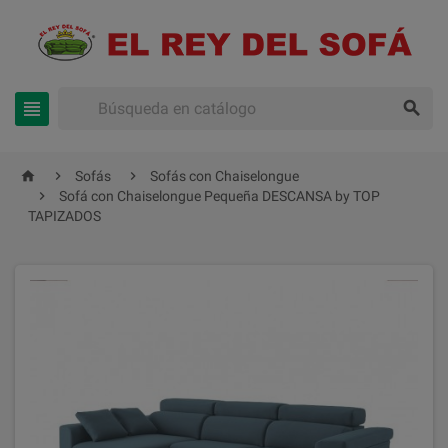





Sofás
Sofás con Chaiselongue

Sofá con Chaiselongue Pequeña DESCANSA by TOP
TAPIZADOS