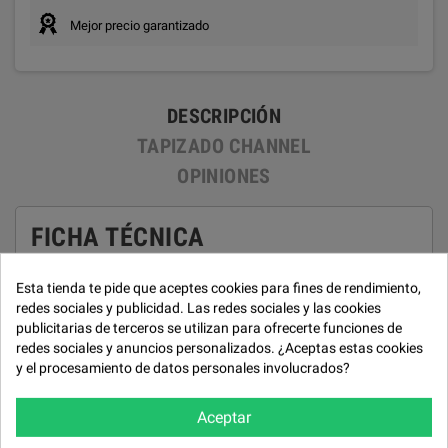
Mejor precio garantizado
DESCRIPCIÓN
TAPIZADO CHANNEL
OPINIONES
FICHA TÉCNICA
Estructura
Esta tienda te pide que aceptes cookies para fines de rendimiento,
Madera de pino y aglomerado de 1ª calidad.
redes sociales y publicidad. Las redes sociales y las cookies
publicitarias de terceros se utilizan para ofrecerte funciones de
Suspensión asiento
redes sociales y anuncios personalizados. ¿Aceptas estas cookies
Muelle zig-zag.
y el procesamiento de datos personales involucrados?
Almohadones asiento
Aceptar
Goma 32 kg. con muelle ensacado.