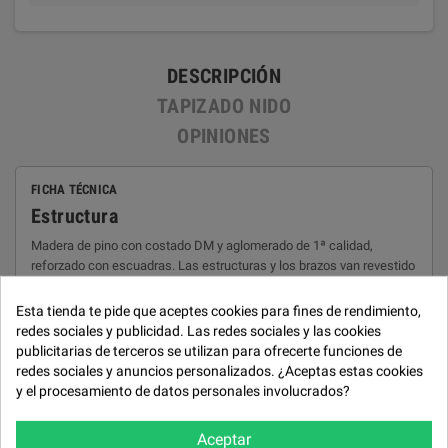
DESCRIPCIÓN
TAPIZADO NIDO
OPINIONES
FICHA TÉCNICA
Estructura
Madera de pino con costado DM y aglomerado de 1ª calidad,
reforzado con escuadras. Las estructuras y los brazos van revestido
con fibra.
Esta tienda te pide que aceptes cookies para fines de rendimiento,
Suspensión
redes sociales y publicidad. Las redes sociales y las cookies
Bastidor de madera de pino con sistema muelle ZZ.
publicitarias de terceros se utilizan para ofrecerte funciones de
redes sociales y anuncios personalizados. ¿Aceptas estas cookies
Mecanismos
y el procesamiento de datos personales involucrados?
Motor apertura máxima. Arcón en el asiento de la chaiselongue.
Almohadones asiento
Aceptar