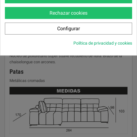
Núcleo de poliuretano 33kg + capa superior de 35 SS + Fibra hueca
Rechazar cookies
siliconada.
Almohadones respaldo
Configurar
Relleno de fibra hueca siliconada 100%, desenfundable
individualmente.
Política de privacidad y cookies
Brazos
Núcleo de poliuretano súper suave recubierto de fibra. Brazo de la
chaiselongue con arcones.
Patas
Metálicas cromadas