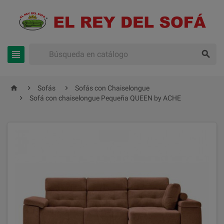





Sofás
Sofás con Chaiselongue

Sofá con chaiselongue Pequeña QUEEN by ACHE