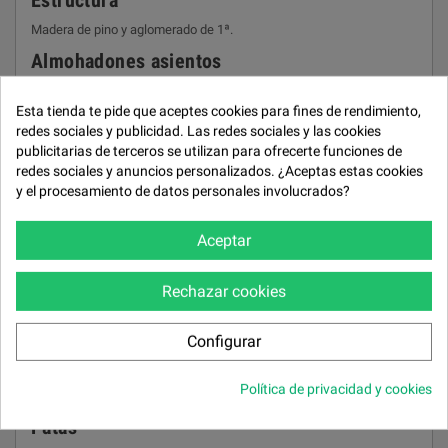
Estructura
Madera de pino y aglomerado de 1ª.
Almohadones asientos
Gomaespuma de 32 kg/m³ y bloque de muelles ensacados.
Esta tienda te pide que aceptes cookies para fines de rendimiento,
Almohadones respaldos
redes sociales y publicidad. Las redes sociales y las cookies
publicitarias de terceros se utilizan para ofrecerte funciones de
Fibra hueca garantizada.
redes sociales y anuncios personalizados. ¿Aceptas estas cookies
Almohadones brazos
y el procesamiento de datos personales involucrados?
Fibra hueca garantizada.
Aceptar
Cojines asiento
Fijos. Desenfundables.
Rechazar cookies
Respaldos
Fijos. Desenfundables.
Configurar
Brazos
Política de privacidad y cookies
Desenfundables.
Patas