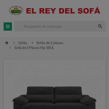





Sofás
Sofás de 3 plazas

Sofá de 3 Plazas Fijo SEUL