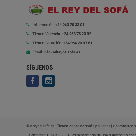
Información:
+34 963 75 33 01
Tienda Valencia:
+34 963 75 20 02
Tienda Castellón:
+34 964 20 07 61
Email: info@elreydelsofa.es
SÍGUENOS
Facebook
Instagram
® elreydelsofa.es | Tienda online de sofás y sillones | e-commerce 
La empresa TEMUSU, S.L.U. es beneficiaria de una subvención conce