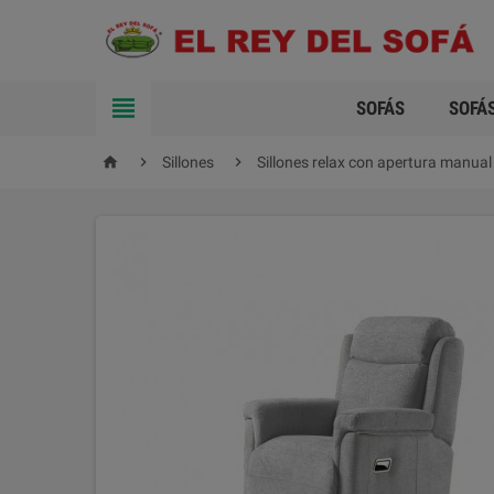

SOFÁS
SOFÁ



Sillones
Sillones relax con apertura manual