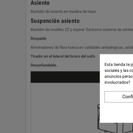
Asiento
Bastidor de asiento en madera de haya.
Suspención asiento
Bastidor de muelles ZZ y espiral. Exclusivo sistema de sen
Respaldo
Almohadones de fibra hueca en calidades antialérgicas, antiá
Tirador en el lateral del brazo del sofá.
Esta tienda te 
Desenfundable.
sociales y las c
anuncios perso
involucrados?
Conf