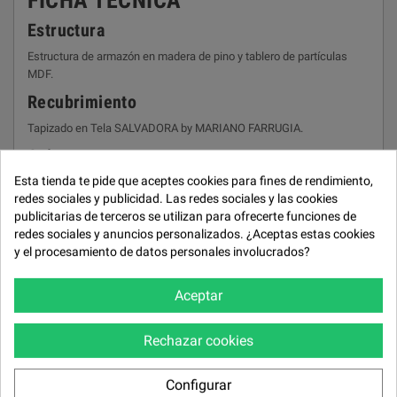
FICHA TÉCNICA
Estructura
Estructura de armazón en madera de pino y tablero de partículas
MDF.
Recubrimiento
Tapizado en Tela SALVADORA by MARIANO FARRUGIA.
Asiento
Esta tienda te pide que aceptes cookies para fines de rendimiento,
Espuma de poliuretano 28 kg/m³ recubierta de fibra.
redes sociales y publicidad. Las redes sociales y las cookies
Suspensión asiento
publicitarias de terceros se utilizan para ofrecerte funciones de
redes sociales y anuncios personalizados. ¿Aceptas estas cookies
Cinchados de gran calidad y resistencia.
y el procesamiento de datos personales involucrados?
Respaldo y riñonera
Fibra hueca siliconada gran confort.
Aceptar
Suspensión respaldo
Rechazar cookies
Cinchados de gran calidad y resistencia.
Brazos
Configurar