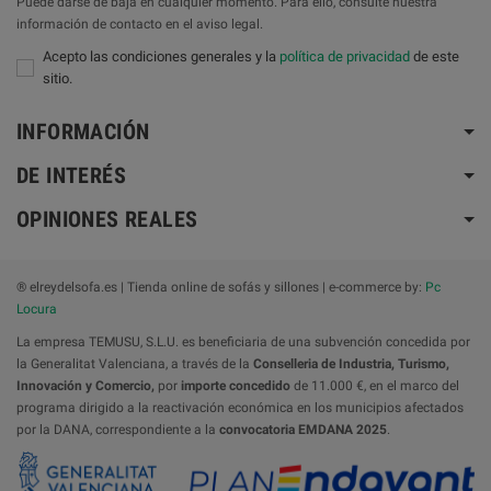
Puede darse de baja en cualquier momento. Para ello, consulte nuestra
información de contacto en el aviso legal.
Acepto las condiciones generales y la
política de privacidad
de este
sitio.
INFORMACIÓN
DE INTERÉS
OPINIONES REALES
® elreydelsofa.es | Tienda online de sofás y sillones | e-commerce by:
Pc
Locura
La empresa TEMUSU, S.L.U. es beneficiaria de una subvención concedida por
la Generalitat Valenciana, a través de la
Conselleria de Industria, Turismo,
Innovación y Comercio,
por
importe concedido
de 11.000 €, en el marco del
programa dirigido a la reactivación económica en los municipios afectados
por la DANA, correspondiente a la
convocatoria
EMDANA 2025
.