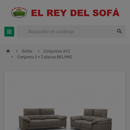





Sofás
Conjuntos 3+2

Conjunto 3 + 2 plazas BEIJING