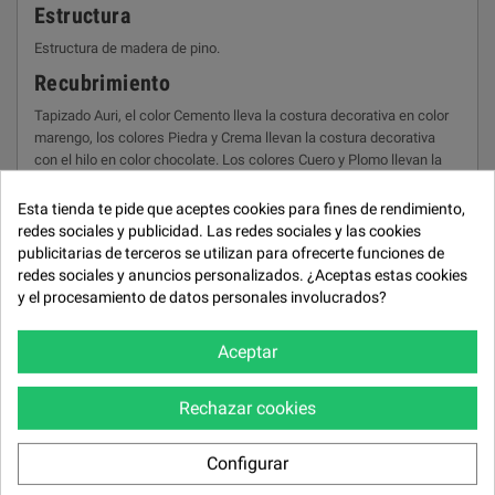
Estructura
Estructura de madera de pino.
Recubrimiento
Tapizado Auri, el color Cemento lleva la costura decorativa en color
marengo, los colores Piedra y Crema llevan la costura decorativa
con el hilo en color chocolate. Los colores Cuero y Plomo llevan la
costura decorativa con el hilo en color beige.
Esta tienda te pide que aceptes cookies para fines de rendimiento,
Cabezal
redes sociales y publicidad. Las redes sociales y las cookies
Cabezales reclinables.
publicitarias de terceros se utilizan para ofrecerte funciones de
redes sociales y anuncios personalizados. ¿Aceptas estas cookies
Almohadones asiento
y el procesamiento de datos personales involucrados?
Asientos extraibles, sentada de alta firmeza con parte inferior de
espuma de 30kg dura en la parte superior 5cms. de espuma
Aceptar
supersuave.
Almohadones respaldo
Rechazar cookies
Almohadas de respaldos y brazos de gran suavidad con rellenos de
fibra hueca siliconada virgen.
Configurar
Patas