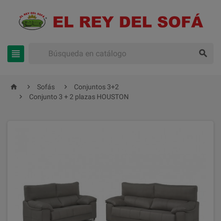





Sofás
Conjuntos 3+2

Conjunto 3 + 2 plazas HOUSTON