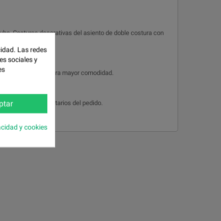
tubo. Costuras decorativas del asiento de doble costura con
cidad. Las redes
es sociales y
es
brazos tipo siesta, para mayor comodidad.
ptar
ícalo en los comentarios del pedido.
acidad y cookies