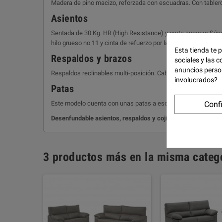
Madera de pino macizo, reforzada con escuadras. Con tablero
Asientos
Sentada de 30 Kg. HR (High Resistance) y parte superior Súpe
hilo grueso no 11 y cinta de refuerzo por la parte interior.
Esta tienda te 
Respaldos y brazos
sociales y las c
anuncios perso
Respaldos reclinables multi-posición. Cabezales, riñoneras y
involucrados?
Patas
Conf
Este modelo cuenta con unas patas a escoger, de madera de 1
Desenfundable asientos, respaldos y cojín del brazo.
3 productos más en la misma catego