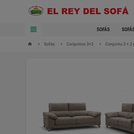

SOFÁS
SOFÁ




Sofás
Conjuntos 3+2
Conjunto 3 + 2