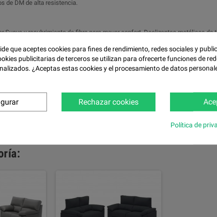
s de DM de alta resistencia.
r Suave y recubrimiento de fibra para mayor confort. Deslizantes metálicos de 
pide que aceptes cookies para fines de rendimiento, redes sociales y publi
ookies publicitarias de terceros se utilizan para ofrecerte funciones de red
nalizados. ¿Aceptas estas cookies y el procesamiento de datos personal
 brazos de fibra hueca siliconada virgen 100%, de alta calidad, NAN-YA. Ambos 
igurar
Rechazar cookies
Ace
0,5 cm, o metálicas de 12 cm, proporcionando una estética mayor. Sólo especif
Política de priv
ría: