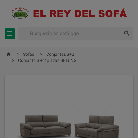





Sofás
Conjuntos 3+2

Conjunto 3 + 2 plazas BEIJING