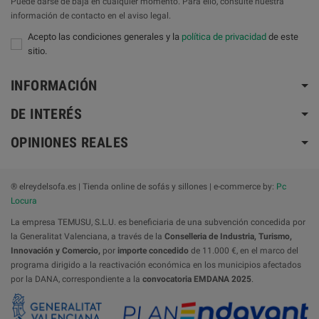
Puede darse de baja en cualquier momento. Para ello, consulte nuestra
información de contacto en el aviso legal.
Acepto las condiciones generales y la
política de privacidad
de este
sitio.
INFORMACIÓN
DE INTERÉS
OPINIONES REALES
® elreydelsofa.es | Tienda online de sofás y sillones | e-commerce by:
Pc
Locura
La empresa TEMUSU, S.L.U. es beneficiaria de una subvención concedida por
la Generalitat Valenciana, a través de la
Conselleria de Industria, Turismo,
Innovación y Comercio,
por
importe concedido
de 11.000 €, en el marco del
programa dirigido a la reactivación económica en los municipios afectados
por la DANA, correspondiente a la
convocatoria
EMDANA 2025
.