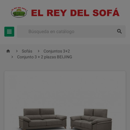





Sofás
Conjuntos 3+2

Conjunto 3 + 2 plazas BEIJING