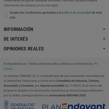
Puede darse de baja en cualquier momento. Para ello, consulte nuestra
información de contacto en el aviso legal.
Acepto las condiciones generales y la
política de privacidad
de este
sitio.
INFORMACIÓN
DE INTERÉS
OPINIONES REALES
® elreydelsofa.es | Tienda online de sofás y sillones | e-commerce by:
Pc
Locura
La empresa TEMUSU, S.L.U. es beneficiaria de una subvención concedida por
la Generalitat Valenciana, a través de la
Conselleria de Industria, Turismo,
Innovación y Comercio,
por
importe concedido
de 11.000 €, en el marco del
programa dirigido a la reactivación económica en los municipios afectados
por la DANA, correspondiente a la
convocatoria
EMDANA 2025
.