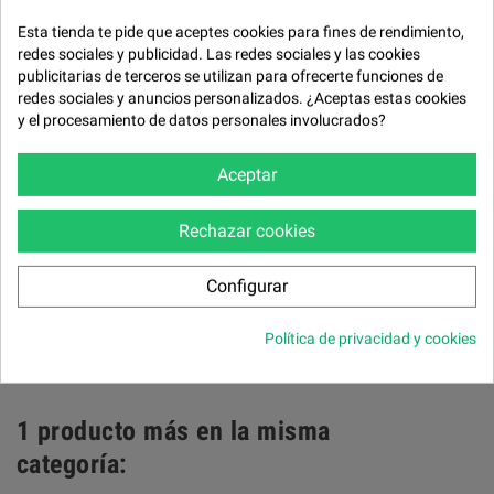
Esta tienda te pide que aceptes cookies para fines de rendimiento,
FICHA TÉCNICA
redes sociales y publicidad. Las redes sociales y las cookies
Estructura
publicitarias de terceros se utilizan para ofrecerte funciones de
redes sociales y anuncios personalizados. ¿Aceptas estas cookies
Metálica.
y el procesamiento de datos personales involucrados?
Mecanismo
Aceptar
De acero electro soldado y rejilla metálica.
Asiento y respaldo
Rechazar cookies
Espuma de poliuretano de 35 kg/m³ recubierta de fibra de poliester.
Patas
Configurar
Metálicas
Política de privacidad y cookies
Desenfundable todo desmontando la base.
1 producto más en la misma
categoría: