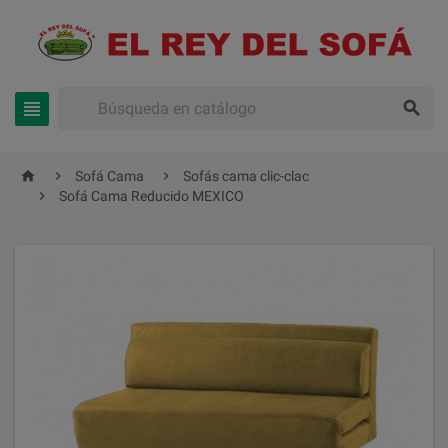





Sofá Cama
Sofás cama clic-clac

Sofá Cama Reducido MEXICO