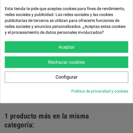
Esta tienda te pide que aceptes cookies para fines de rendimiento,
FICHA TÉCNICA
redes sociales y publicidad. Las redes sociales y las cookies
Estructura
publicitarias de terceros se utilizan para ofrecerte funciones de
redes sociales y anuncios personalizados. ¿Aceptas estas cookies
Metálica.
y el procesamiento de datos personales involucrados?
Mecanismo
Aceptar
De acero electro soldado y rejilla metálica.
Asiento y respaldo
Rechazar cookies
Espuma de poliuretano de 35 kg/m³ recubierta de fibra de poliester.
Patas
Configurar
Metálicas
Política de privacidad y cookies
Desenfundable todo desmontando la base.
1 producto más en la misma
categoría: