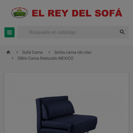





Sofá Cama
Sofás cama clic-clac

Sillón Cama Reducido MEXICO