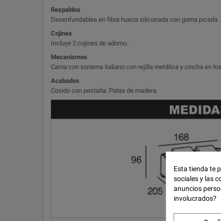
Respaldos
Desenfundables en fibra hueca siliconada con goma picada.
Cojines
Incluye 2 cojines de adorno.
Mecanismos
Cama con sistema italiano con rejilla metálica y cincha en los
Acabados
Cosido con pestaña. Patas de madera.
Esta tienda te 
sociales y las c
anuncios perso
involucrados?