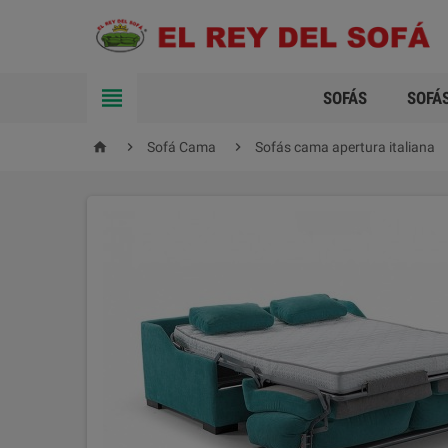

SOFÁS
SOFÁ



Sofá Cama
Sofás cama apertura italiana