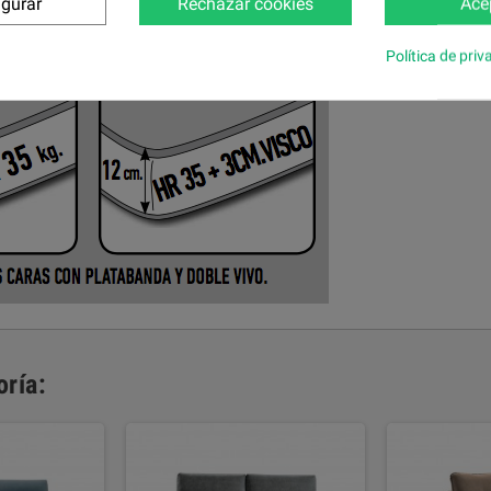
igurar
Rechazar cookies
Ace
Política de priv
ría: