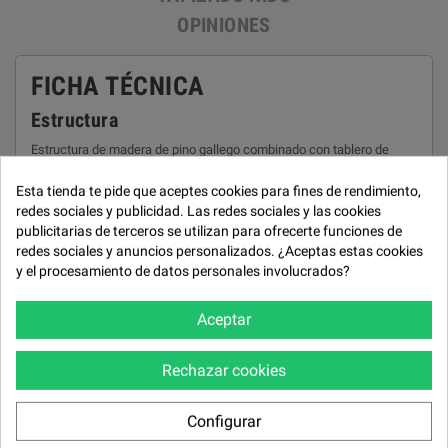
OPINIONES
FICHA TÉCNICA
Estructura
Estructura de madera de pino gallego combinado con tablero de
partículas.
Esta tienda te pide que aceptes cookies para fines de rendimiento,
Asiento
redes sociales y publicidad. Las redes sociales y las cookies
publicitarias de terceros se utilizan para ofrecerte funciones de
Bastidor de asiento en madera de haya.
redes sociales y anuncios personalizados. ¿Aceptas estas cookies
Suspención asiento
y el procesamiento de datos personales involucrados?
Bastidor de muelles ZZ y espiral. Exclusivo sistema de sentada
efecto muelle (Kcómodo®).
Aceptar
Respaldo
Rechazar cookies
Almohadones de fibra hueca en calidades antialérgicas, antiácaros
de la más alta calidad 7-32 virgen.
Configurar
Botonera en el lateral del brazo del sofá. Motor con potencia de
elevación de hasta 145 kg.