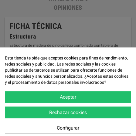
OPINIONES
FICHA TÉCNICA
Estructura
Estructura de madera de pino gallego combinado con tablero de
partículas.
Esta tienda te pide que aceptes cookies para fines de rendimiento,
Asiento
redes sociales y publicidad. Las redes sociales y las cookies
publicitarias de terceros se utilizan para ofrecerte funciones de
Bastidor de asiento en madera de haya.
redes sociales y anuncios personalizados. ¿Aceptas estas cookies
Suspención asiento
y el procesamiento de datos personales involucrados?
Bastidor de muelles ZZ y espiral. Exclusivo sistema de sentada
efecto muelle (Kcómodo®).
Aceptar
Respaldo
Rechazar cookies
Almohadones de fibra hueca en calidades antialérgicas, antiácaros
de la más alta calidad 7-32 virgen.
Configurar
Botonera en el lateral del brazo del sofá. Motor con potencia de
elevación de hasta 145 kg.