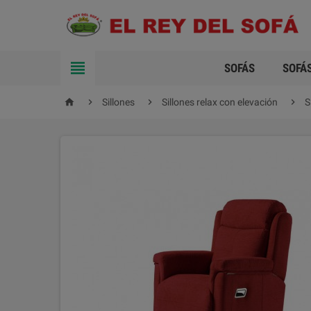

SOFÁS
SOFÁ




Sillones
Sillones relax con elevación
S