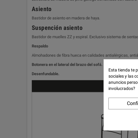
Asiento
Bastidor de asiento en madera de haya.
Suspención asiento
Bastidor de muelles ZZ y espiral. Exclusivo sistema de sen
Respaldo
Almohadones de fibra hueca en calidades antialérgicas, antiá
Botonera en el lateral del brazo del sofá. Motor con potenci
Esta tienda te 
Desenfundable.
sociales y las c
anuncios perso
involucrados?
Conf