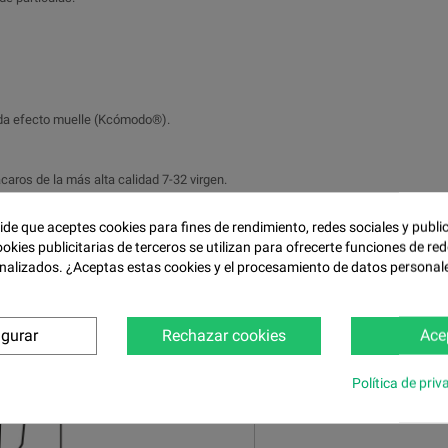
tada efecto muelle (Kcómodo®).
caros de la más alta calidad 7-32 virgen.
a de elevación de hasta 145 kg.
pide que aceptes cookies para fines de rendimiento, redes sociales y publi
ookies publicitarias de terceros se utilizan para ofrecerte funciones de red
nalizados. ¿Aceptas estas cookies y el procesamiento de datos personal
igurar
Rechazar cookies
Ace
Política de priv