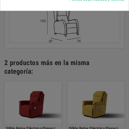
2 productos más en la misma
categoría:
Sillón Relax Eléctrico Elevación 1 Motor OSAKA
Sillón Relax Eléctrico Elevación 2 Motores OSAKA