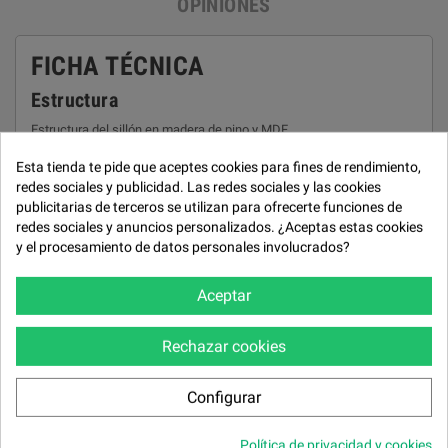
OPINIONES
FICHA TÉCNICA
Estructura
Estructura del sillón en madera de pino y MDF.
Recubrimiento
Esta tienda te pide que aceptes cookies para fines de rendimiento,
redes sociales y publicidad. Las redes sociales y las cookies
Tapizado en Tela Lido by FROCA. Cosido reforzado con pestaña
publicitarias de terceros se utilizan para ofrecerte funciones de
Asiento
redes sociales y anuncios personalizados. ¿Aceptas estas cookies
y el procesamiento de datos personales involucrados?
Bastidor de asiento en madera de haya.
Suspención asiento
Aceptar
Suspensión de asiento en muelle "Nosag", de alta resistencia.
Suspensión de respaldo en cincha elástica de 80 mm.
Rechazar cookies
Patas
Patas en madera de haya pulimentada
Configurar
Botonera en el lateral del brazo del sofá.
Política de privacidad y cookies