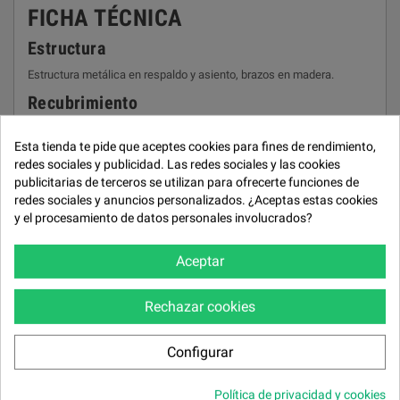
FICHA TÉCNICA
Estructura
Estructura metálica en respaldo y asiento, brazos en madera.
Recubrimiento
Tapizado en Tela SALVADORA by MARIANO FARRUGIA.
Esta tienda te pide que aceptes cookies para fines de rendimiento,
Asiento
redes sociales y publicidad. Las redes sociales y las cookies
publicitarias de terceros se utilizan para ofrecerte funciones de
Espuma HR.
redes sociales y anuncios personalizados. ¿Aceptas estas cookies
Suspención asiento
y el procesamiento de datos personales involucrados?
Bastidor de muelles ZZ.
Aceptar
Respaldo
Espuma HR.
Rechazar cookies
Suspención respaldo
Cincha Granconfort.
Configurar
Botonera en el lateral del brazo del sofá.
Política de privacidad y cookies