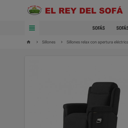

SOFÁS
SOFÁ



Sillones
Sillones relax con apertura eléctric