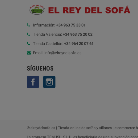
Información:
+34 963 75 33 01
Tienda Valencia:
+34 963 75 20 02
Tienda Castellón:
+34 964 20 07 61
Email: info@elreydelsofa.es
SÍGUENOS
Facebook
Instagram
® elreydelsofa.es | Tienda online de sofás y sillones | e-commerce 
La empresa TEMUSU, S.L.U. es beneficiaria de una subvención conce