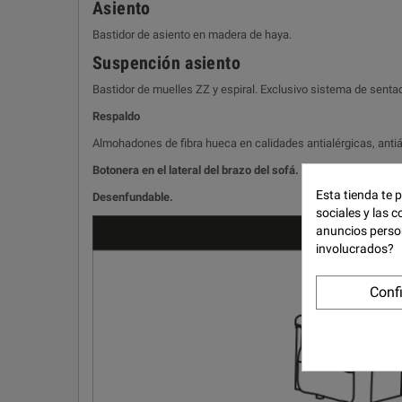
Asiento
Bastidor de asiento en madera de haya.
Suspención asiento
Bastidor de muelles ZZ y espiral. Exclusivo sistema de sen
Respaldo
Almohadones de fibra hueca en calidades antialérgicas, antiá
Botonera en el lateral del brazo del sofá.
Esta tienda te 
Desenfundable.
sociales y las c
anuncios perso
involucrados?
Conf