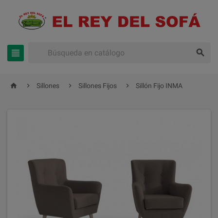






Sillones
Sillones Fijos
Sillón Fijo INMA