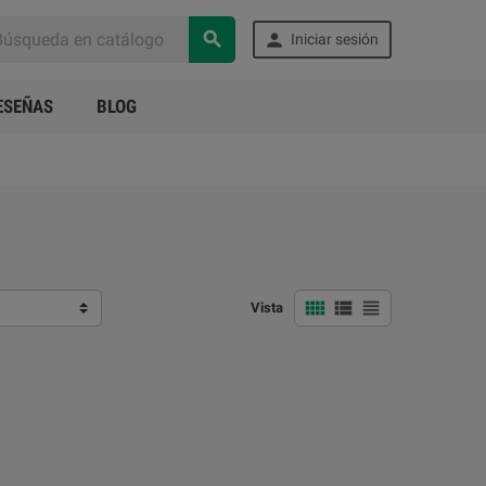


Iniciar sesión
ESEÑAS
BLOG



Vista